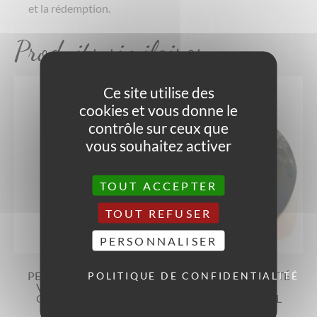
et la rédemption.
Produits similaires
Ce site utilise des
cookies et vous donne le
contrôle sur ceux que
vous souhaitez activer
TOUT ACCEPTER
TOUT REFUSER
PERSONNALISER
PENDENTIF SCULPTÉ
PENDENTIF SCULPTÉ
POLITIQUE DE CONFIDENTIALITÉ
VIERGE MARIE EN
YING YANG EN
OBSIDIENNE OEIL
OBSIDIENNE OEIL
CÉLESTE
CÉLESTE