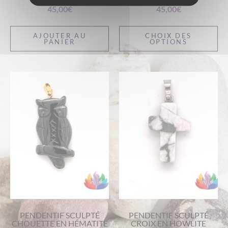
45,00
€
45,00
€
AJOUTER AU
CHOIX DES
PANIER
OPTIONS
PENDENTIF SCULPTÉ
PENDENTIF SCULPTÉ
CHOUETTE EN HÉMATITE
CROIX EN HOWLITE