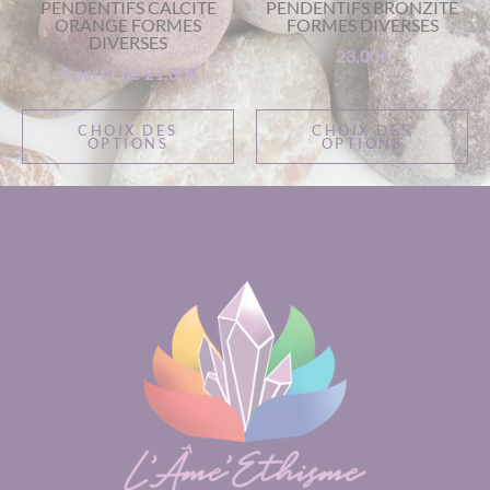
PENDENTIFS CALCITE
PENDENTIFS BRONZITE
ORANGE FORMES
FORMES DIVERSES
DIVERSES
23,00
€
A partir de
21,00
€
CHOIX DES
CHOIX DES
OPTIONS
OPTIONS