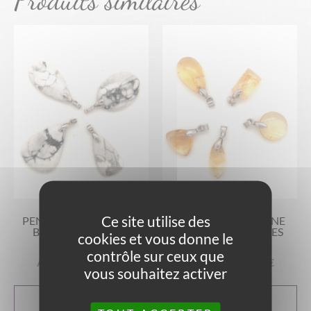
Produits similaires
Ce site utilise des
PENDENTIFS HOWLITE
PENDENTIFS CITRINE
BLANCHE FORMES
NATURELLE FORMES
cookies et vous donne le
DIVERSES
DIVERSES
contrôle sur ceux que
A partir de
19,00
€
A partir de
25,00
€
vous souhaitez activer
CHOIX DES
CHOIX DES
OPTIONS
OPTIONS