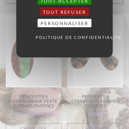
TOUT ACCEPTER
TOUT REFUSER
PERSONNALISER
POLITIQUE DE CONFIDENTIALITÉ
PENDENTIFS
PENDENTIFS
CHRYSOPRASE VERTE
CHIASTOLITE FORMES
FORMES DIVERSES
DIVERSES
A partir de
25,00
€
19,00
€
CHOIX DES
CHOIX DES