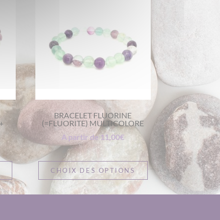
BRACELET FLUORINE
+
(=FLUORITE) MULTICOLORE
A partir de
11,00
€
S
CHOIX DES OPTIONS