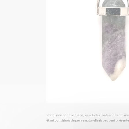
Photo non contractuelle, les articles livrés sont simila
étant constitués de pierre naturelle ils peuvent présent