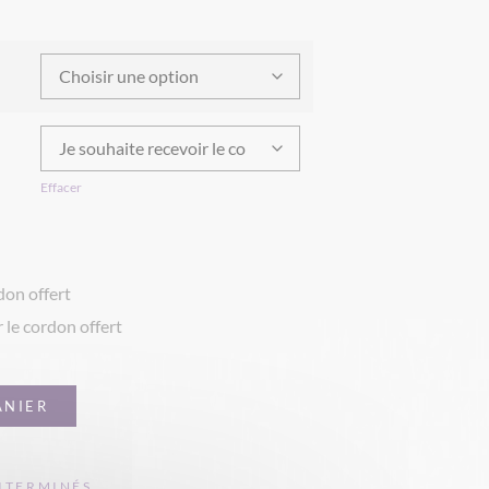
Effacer
don offert
 le cordon offert
ANIER
ITERMINÉS