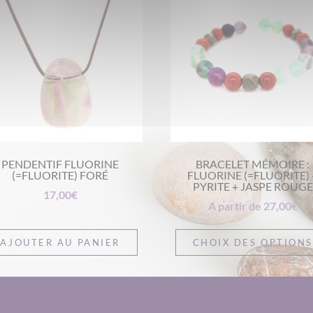
PENDENTIF FLUORINE
BRACELET MÉMOIRE :
(=FLUORITE) FORÉ
FLUORINE (=FLUORITE) 
PYRITE + JASPE ROUGE
17,00
€
A partir de
27,00
€
AJOUTER AU PANIER
CHOIX DES OPTION