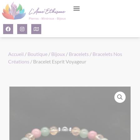
Panneau de gestion des cookies
Accueil
/
Boutique
/
Bijoux
/
Bracelets
/
Bracelets Nos
Créations
/ Bracelet Esprit Voyageur