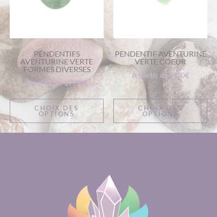
PENDENTIFS
PENDENTIF AVENTURINE
AVENTURINE VERTE
VERTE COEUR
FORMES DIVERSES
A partir de
9,00
€
A partir de
17,00
€
CHOIX DES
CHOIX DES
OPTIONS
OPTIONS