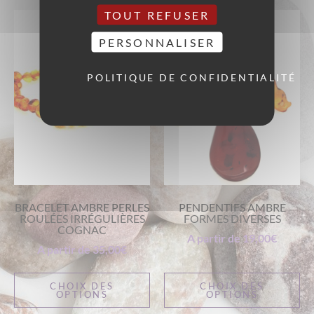
TOUT REFUSER
PERSONNALISER
POLITIQUE DE CONFIDENTIALITÉ
BRACELET AMBRE PERLES
PENDENTIFS AMBRE
ROULÉES IRRÉGULIÈRES
FORMES DIVERSES
COGNAC
A partir de
19,00
€
A partir de
35,00
€
CHOIX DES
CHOIX DES
OPTIONS
OPTIONS