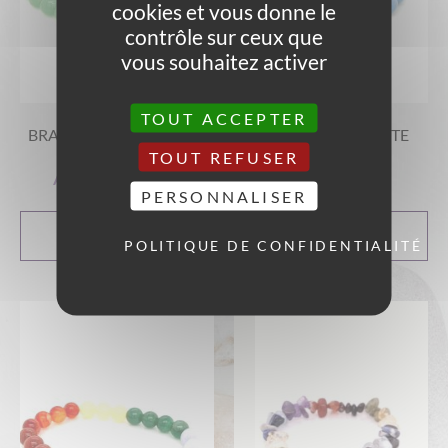
cookies et vous donne le
contrôle sur ceux que
vous souhaitez activer
TOUT ACCEPTER
BRACELET AVENTURINE
BRACELET ANGÉLITE
VERTE
TOUT REFUSER
A partir de
9,00
€
A partir de
11,00
€
PERSONNALISER
CHOIX DES
CHOIX DES
OPTIONS
OPTIONS
POLITIQUE DE CONFIDENTIALITÉ