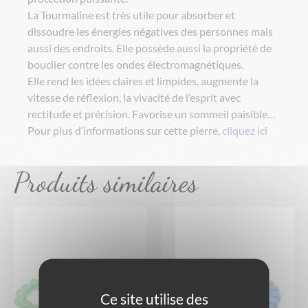
La Tourmaline est très utile pour absorber et
dissoudre les énergies négatives des personnes mais
aussi des endroits. Elle possède aussi la propriété de
bouclier contre les ondes électromagnétiques.
Elle rend les idées claires et limpides, augmente la
vitesse de réflexion, la vivacité de l’esprit avec
rectitude et précision. Favorise un sommeil paisible…
Pour plus d’informations sur cette pierre,
cliquez ici
Produits similaires
Ce site utilise des