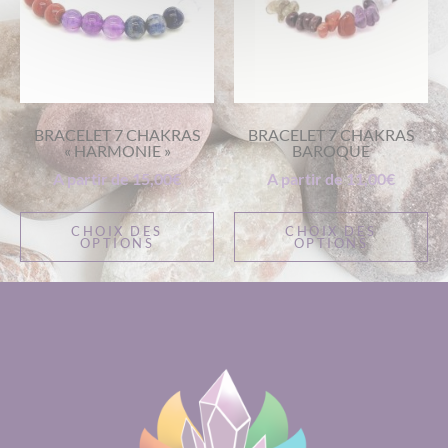
BRACELET 7 CHAKRAS
BRACELET 7 CHAKRAS
« HARMONIE »
BAROQUE
A partir de
15,00
€
A partir de
11,00
€
CHOIX DES
CHOIX DES
OPTIONS
OPTIONS