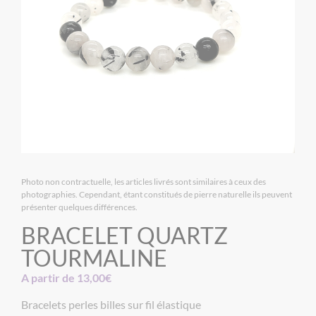
Photo non contractuelle, les articles livrés sont similaires à ceux des
photographies. Cependant, étant constitués de pierre naturelle ils peuvent
présenter quelques différences.
BRACELET QUARTZ
TOURMALINE
A partir de
13,00
€
Bracelets perles billes sur fil élastique