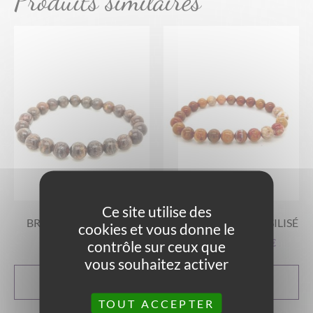
Produits similaires
Ce site utilise des
BRACELET BRONZITE
BRACELET BOIS FOSSILISÉ
cookies et vous donne le
A partir de
9,00
€
A partir de
21,00
€
contrôle sur ceux que
vous souhaitez activer
CHOIX DES
CHOIX DES
OPTIONS
OPTIONS
TOUT ACCEPTER