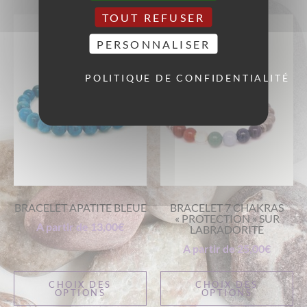
TOUT REFUSER
PERSONNALISER
POLITIQUE DE CONFIDENTIALITÉ
BRACELET APATITE BLEUE
BRACELET 7 CHAKRAS
« PROTECTION » SUR
A partir de
13,00
€
LABRADORITE
A partir de
25,00
€
CHOIX DES
CHOIX DES
OPTIONS
OPTIONS