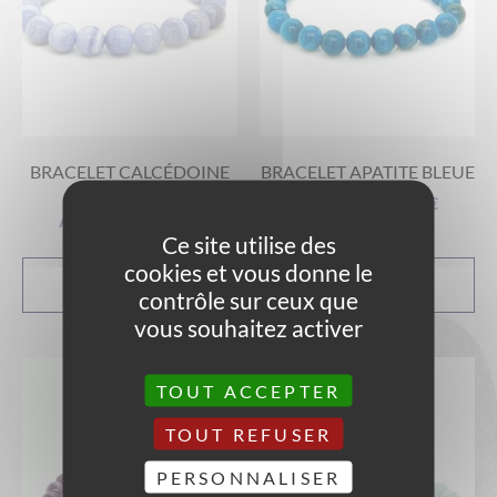
BRACELET CALCÉDOINE
BRACELET APATITE BLEUE
BLEUE
A partir de
13,00
€
A partir de
15,00
€
Ce site utilise des
cookies et vous donne le
CHOIX DES
CHOIX DES
OPTIONS
OPTIONS
contrôle sur ceux que
vous souhaitez activer
TOUT ACCEPTER
TOUT REFUSER
PERSONNALISER