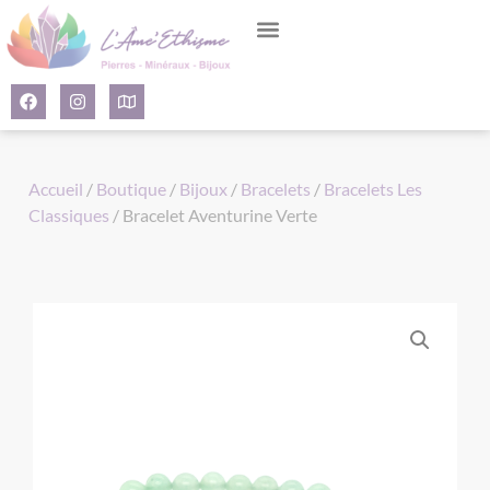
Panneau de gestion des cookies
Accueil
/
Boutique
/
Bijoux
/
Bracelets
/
Bracelets Les
Classiques
/ Bracelet Aventurine Verte