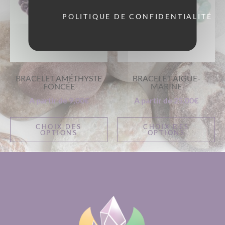
POLITIQUE DE CONFIDENTIALITÉ
BRACELET AMÉTHYSTE
BRACELET AIGUE-
FONCÉE
MARINE
A partir de
9,00
€
A partir de
25,00
€
CHOIX DES
CHOIX DES
OPTIONS
OPTIONS